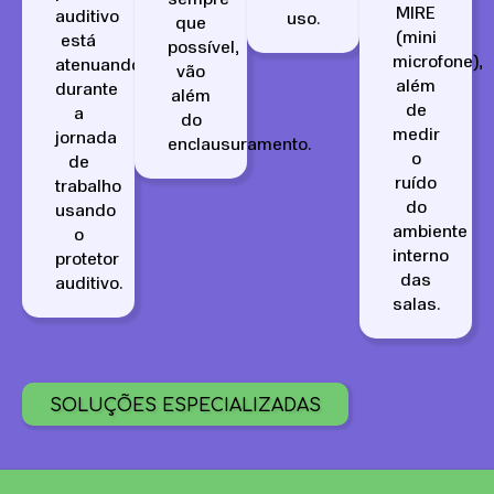
MIRE
auditivo
uso.
que
(mini
está
possível,
microfone),
atenuando
vão
além
durante
além
de
a
do
medir
jornada
enclausuramento.
o
de
ruído
trabalho
do
usando
ambiente
o
interno
protetor
das
auditivo.
salas.
SOLUÇÕES ESPECIALIZADAS