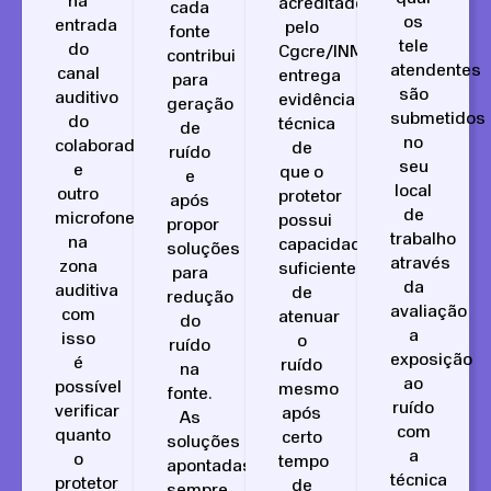
na
acreditado
cada
os
entrada
pelo
fonte
tele
do
Cgcre/INMETRO
contribui
atendentes
canal
entrega
para
são
auditivo
evidência
geração
submetidos
do
técnica
de
no
colaborador
de
ruído
seu
e
que o
e
local
outro
protetor
após
de
microfone
possui
propor
trabalho
na
capacidade
soluções
através
zona
suficiente
para
da
auditiva
de
redução
avaliação
com
atenuar
do
a
isso
o
ruído
exposição
é
ruído
na
ao
possível
mesmo
fonte.
ruído
verificar
após
As
com
quanto
certo
soluções
a
o
tempo
apontadas,
técnica
protetor
de
sempre