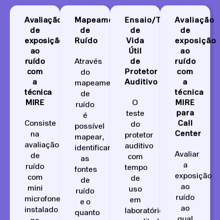
Avaliação
Mapeamento
Ensaio/Teste
Avaliação
de
de
de
de
exposição
Ruído
Vida
exposição
ao
Útil
ao
ruído
Através
de
ruído
com
Protetor
com
do
a
Auditivo
a
mapeamento
técnica
técnica
de
MIRE
O
MIRE
ruído
para
teste
é
Consiste
Call
do
possível
Center
na
protetor
mapear,
avaliação
auditivo
identificar
Avaliar
de
com
as
a
ruído
tempo
fontes
exposição
com
de
de
ao
mini
uso
ruído
ruído
microfone
em
e o
ao
instalado
laboratório
quanto
qual